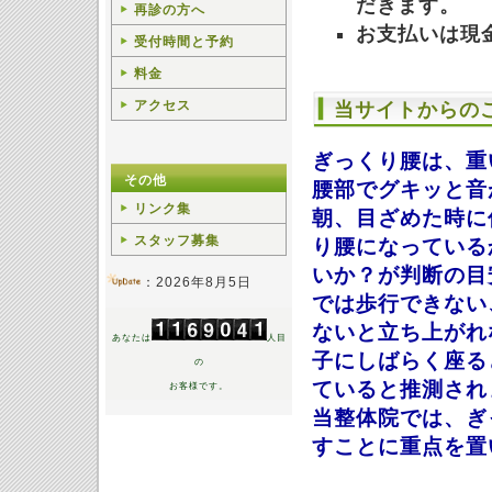
だきます。
再診の方へ
お支払いは現
受付時間と予約
料金
アクセス
当サイトからの
ぎっくり腰は、
その他
腰部でグキッと音
リンク集
朝、目ざめた時に
スタッフ募集
り腰になっている
いか？が判断の目
：2026年8月5日
では歩行できない
ないと立ち上がれ
あなたは
人目
子にしばらく座る
の
ていると推測され
お客様です。
当整体院では、ぎ
すことに重点を置