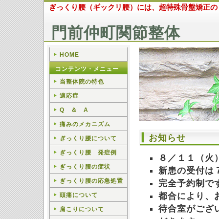
ぎっくり腰（ギックリ腰）には、超特殊骨盤矯正の
門前仲町関節整体
HOME
コンテンツ・メニュー
当整体院の特色
適応症
Q ＆ A
痛みのメカニズム
お知らせ
ぎっくり腰について
ぎっくり腰 発症例
８／１１（火
ぎっくり腰の症状
新患の受付は
ぎっくり腰の応急処置
完全予約制で
都合により、
頭痛について
待合室がござ
肩こりについて